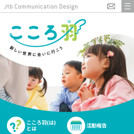
こころ羽(は)
活動報告
とは