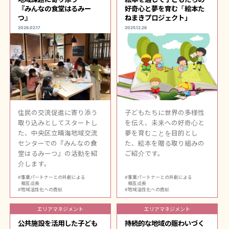
『みんなの食堂はるみー
好奇心と夢を育む「絵本た
つ』
ねまきプロジェクト」
2026.02.17
2025.12.26
住民の交流促進に寄り添う
子どもたちに世界の多様性
取り込みとしてスタートし
を伝え、未来への好奇心と
た、中央区立晴海地域交流
夢を育むことを目的とし
センターでの『みんなの食
た、絵本を贈る取り組みの
堂はるみーつ』の活動を紹
ご紹介です。
介します。
#事業パートナーとの共創による
#事業パートナーとの共創による
相互成⻑
相互成⻑
#地域活性化への貢献
#地域活性化への貢献
エリアマネジメント
エリアマネジメント
公共施設を活用した子ども
持続的な地域の賑わいづく