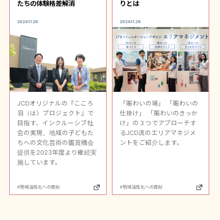
たちの体験格差解消
りとは
2024.11.29
2024.11.29
JCDオリジナルの『こころ
「賑わいの場」 「賑わいの
羽（は）プロジェクト』で
仕掛け」 「賑わいのきっか
目指す、インクルーシブ社
け」の３つでアプローチす
会の実現。地域の子どもた
るJCD流のエリアマネジメ
ちへの文化芸術の鑑賞機会
ントをご紹介します。
提供を2023年度より継続実
施しています。
#地域活性化への貢献
#地域活性化への貢献